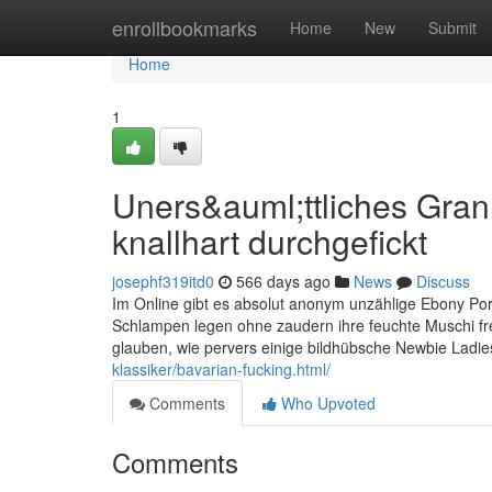
Home
enrollbookmarks
Home
New
Submit
Home
1
Uners&auml;ttliches Gran
knallhart durchgefickt
josephf319itd0
566 days ago
News
Discuss
Im Online gibt es absolut anonym unzählige Ebony Po
Schlampen legen ohne zaudern ihre feuchte Muschi frei
glauben, wie pervers einige bildhübsche Newbie Ladie
klassiker/bavarian-fucking.html/
Comments
Who Upvoted
Comments