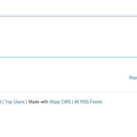
Rep
d
|
Top Users
| Made with
Kliqqi CMS
|
All RSS Feeds