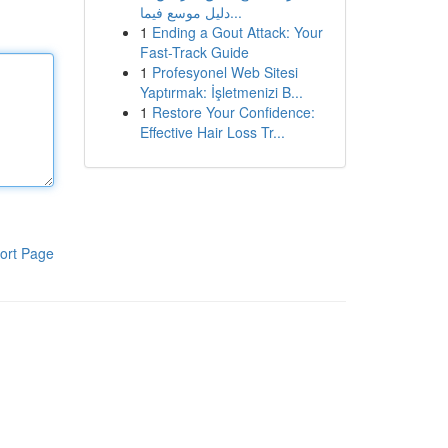
دليل موسع فيما...
1
Ending a Gout Attack: Your
Fast-Track Guide
1
Profesyonel Web Sitesi
Yaptırmak: İşletmenizi B...
1
Restore Your Confidence:
Effective Hair Loss Tr...
ort Page