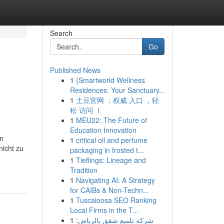
Search
Go
Published News
1
{Smartworld Wellness
Residences: Your Sanctuary...
1
土豆官网 ：权威 入口 ，轻
松 访问 ！
1
MEU22: The Future of
Education Innovation
en
1
critical oil and perfume
nicht zu
packaging in frosted t...
1
Tieflings: Lineage and
Tradition
1
Navigating AI: A Strategy
for CAIBs & Non-Techn...
1
Tuscaloosa SEO Ranking
Local Firms in the T...
1
شركة تلميع شقق بالرياض: