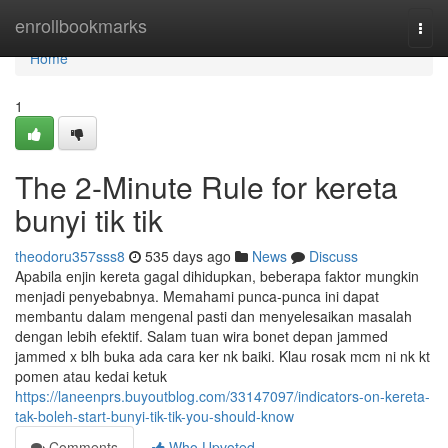
Home
enrollbookmarks
Togg
navi
Home
1
The 2-Minute Rule for kereta
bunyi tik tik
theodoru357sss8
535 days ago
News
Discuss
Apabila enjin kereta gagal dihidupkan, beberapa faktor mungkin
menjadi penyebabnya. Memahami punca-punca ini dapat
membantu dalam mengenal pasti dan menyelesaikan masalah
dengan lebih efektif. Salam tuan wira bonet depan jammed
jammed x blh buka ada cara ker nk baiki. Klau rosak mcm ni nk kt
pomen atau kedai ketuk
https://laneenprs.buyoutblog.com/33147097/indicators-on-kereta-
tak-boleh-start-bunyi-tik-tik-you-should-know
Comments
Who Upvoted