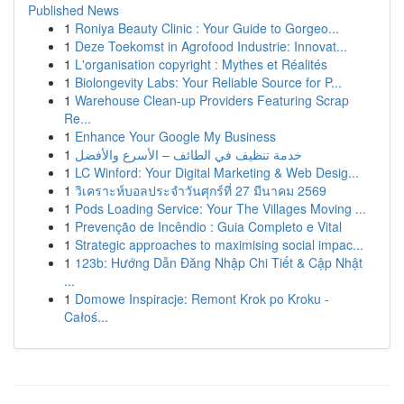
Published News
1
Roniya Beauty Clinic : Your Guide to Gorgeo...
1
Deze Toekomst in Agrofood Industrie: Innovat...
1
L'organisation copyright : Mythes et Réalités
1
Biolongevity Labs: Your Reliable Source for P...
1
Warehouse Clean-up Providers Featuring Scrap
Re...
1
Enhance Your Google My Business
1
خدمة تنظيف في الطائف – الأسرع والأفضل
1
LC Winford: Your Digital Marketing & Web Desig...
1
วิเคราะห์บอลประจำวันศุกร์ที่ 27 มีนาคม 2569
1
Pods Loading Service: Your The Villages Moving ...
1
Prevenção de Incêndio : Guia Completo e Vital
1
Strategic approaches to maximising social impac...
1
123b: Hướng Dẫn Đăng Nhập Chi Tiết & Cập Nhật
...
1
Domowe Inspiracje: Remont Krok po Kroku -
Całoś...