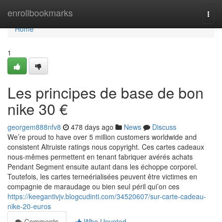
Home
enrollbookmarks
Togg
navi
Home
1
Les principes de base de bon
nike 30 €
georgem888nfv8
478 days ago
News
Discuss
We’re proud to have over 5 million customers worldwide and
consistent Altruiste ratings nous copyright. Ces cartes cadeaux
nous-mêmes permettent en tenant fabriquer avérés achats
Pendant Segment ensuite autant dans les échoppe corporel.
Toutefois, les cartes terneérialisées peuvent être victimes en
compagnie de maraudage ou bien seul péril qui’on ces
https://keegantivjv.blogcudinti.com/34520607/sur-carte-cadeau-
nike-20-euros
Comments
Who Upvoted