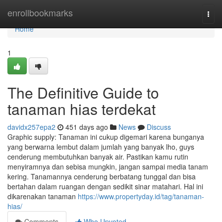
Home
enrollbookmarks
Togg
navi
Home
1
The Definitive Guide to
tanaman hias terdekat
davidx257epa2
451 days ago
News
Discuss
Graphic supply: Tanaman ini cukup digemari karena bunganya
yang berwarna lembut dalam jumlah yang banyak lho, guys
cenderung membutuhkan banyak air. Pastikan kamu rutin
menyiramnya dan sebisa mungkin, jangan sampai media tanam
kering. Tanamannya cenderung berbatang tunggal dan bisa
bertahan dalam ruangan dengan sedikit sinar matahari. Hal ini
dikarenakan tanaman
https://www.propertyday.id/tag/tanaman-
hias/
Comments
Who Upvoted