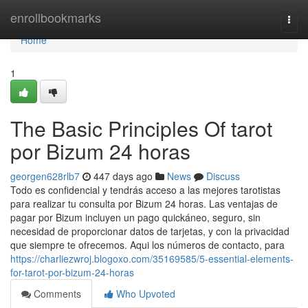
Home
enrollbookmarks
Togg
navi
Home
1
The Basic Principles Of tarot
por Bizum 24 horas
georgen628rlb7
447 days ago
News
Discuss
Todo es confidencial y tendrás acceso a las mejores tarotistas
para realizar tu consulta por Bizum 24 horas. Las ventajas de
pagar por Bizum incluyen un pago quickáneo, seguro, sin
necesidad de proporcionar datos de tarjetas, y con la privacidad
que siempre te ofrecemos. Aqui los números de contacto, para
https://charliezwroj.blogoxo.com/35169585/5-essential-elements-
for-tarot-por-bizum-24-horas
Comments
Who Upvoted