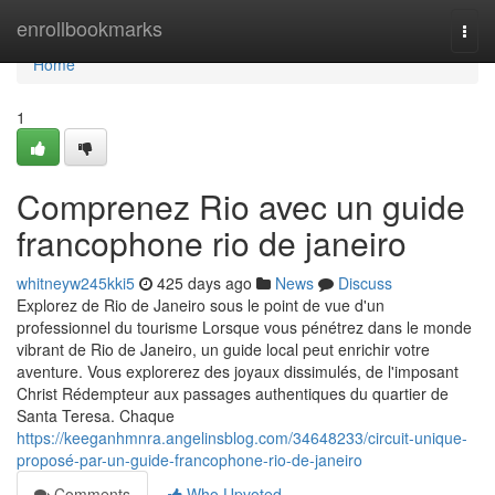
Home
enrollbookmarks
Togg
navi
Home
1
Comprenez Rio avec un guide
francophone rio de janeiro
whitneyw245kki5
425 days ago
News
Discuss
Explorez de Rio de Janeiro sous le point de vue d'un
professionnel du tourisme Lorsque vous pénétrez dans le monde
vibrant de Rio de Janeiro, un guide local peut enrichir votre
aventure. Vous explorerez des joyaux dissimulés, de l'imposant
Christ Rédempteur aux passages authentiques du quartier de
Santa Teresa. Chaque
https://keeganhmnra.angelinsblog.com/34648233/circuit-unique-
proposé-par-un-guide-francophone-rio-de-janeiro
Comments
Who Upvoted