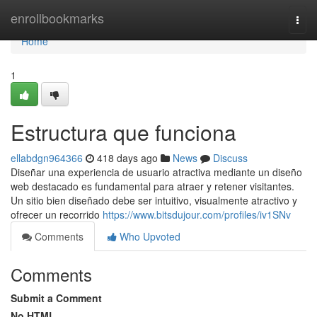
Home
enrollbookmarks
Togg
navi
Home
1
Estructura que funciona
ellabdgn964366
418 days ago
News
Discuss
Diseñar una experiencia de usuario atractiva mediante un diseño
web destacado es fundamental para atraer y retener visitantes.
Un sitio bien diseñado debe ser intuitivo, visualmente atractivo y
ofrecer un recorrido
https://www.bitsdujour.com/profiles/iv1SNv
Comments
Who Upvoted
Comments
Submit a Comment
No HTML