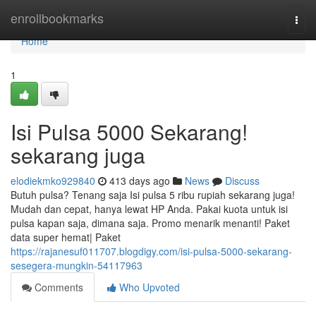
Home
enrollbookmarks
Togg
navi
Home
1
Isi Pulsa 5000 Sekarang!
sekarang juga
elodiekmko929840
413 days ago
News
Discuss
Butuh pulsa? Tenang saja Isi pulsa 5 ribu rupiah sekarang juga!
Mudah dan cepat, hanya lewat HP Anda. Pakai kuota untuk isi
pulsa kapan saja, dimana saja. Promo menarik menanti! Paket
data super hemat| Paket
https://rajanesuf011707.blogdigy.com/isi-pulsa-5000-sekarang-
sesegera-mungkin-54117963
Comments
Who Upvoted