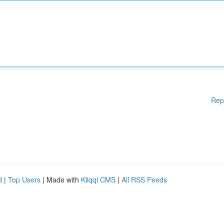
Rep
d
|
Top Users
| Made with
Kliqqi CMS
|
All RSS Feeds