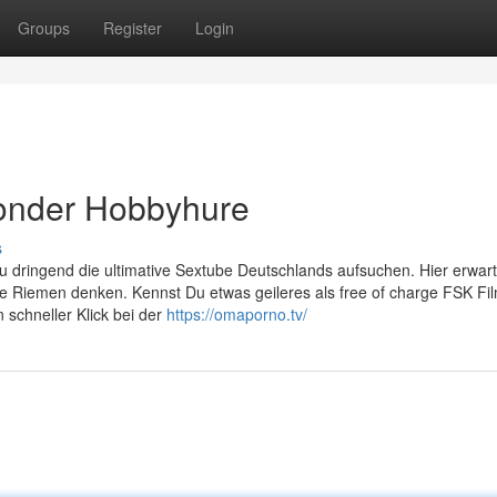
Groups
Register
Login
londer Hobbyhure
s
u dringend die ultimative Sextube Deutschlands aufsuchen. Hier erwar
ke Riemen denken. Kennst Du etwas geileres als free of charge FSK F
n schneller Klick bei der
https://omaporno.tv/