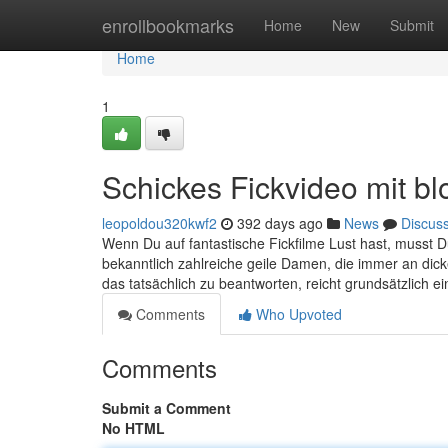
Home
enrollbookmarks
Home
New
Submit
Home
1
Schickes Fickvideo mit b
leopoldou320kwf2
392 days ago
News
Discus
Wenn Du auf fantastische Fickfilme Lust hast, musst D
bekanntlich zahlreiche geile Damen, die immer an dic
das tatsächlich zu beantworten, reicht grundsätzlich ei
Comments
Who Upvoted
Comments
Submit a Comment
No HTML