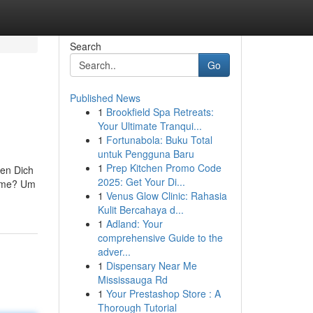
Search
Go
Published News
1
Brookfield Spa Retreats:
Your Ultimate Tranqui...
1
Fortunabola: Buku Total
untuk Pengguna Baru
1
Prep Kitchen Promo Code
ten Dich
2025: Get Your Di...
ilme? Um
1
Venus Glow Clinic: Rahasia
Kulit Bercahaya d...
1
Adland: Your
comprehensive Guide to the
adver...
1
Dispensary Near Me
Mississauga Rd
1
Your Prestashop Store : A
Thorough Tutorial