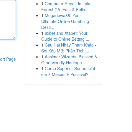
1
Computer Repair in Lake
Forest CA: Fast & Relia...
1
Megadewa88: Your
Ultimate Online Gambling
Desti...
1
8xbet and Xtabet: Your
Guide to Online Betting ...
1
Cầu Hai Nháy Tham Khảo -
Soi Kép MB: Phân Tích ...
1
Aasimar Wizards: Blessed &
ort Page
Otherworldly Heritage
1
Curso Superior Sequencial
em 3 Meses: É Possível?