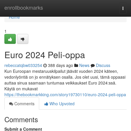
Home
enrollbookmarks
Togg
navi
Home
1
Euro 2024 Peli-oppa
rebeccatqbw033254
388 days ago
News
Discuss
Kun Euroopan mestaruuskilpailut jäävät vuoden 2024 käteen,
vedonlyöntiä on jo ennätyksen osalla. Jos olet uusi, tämä oppaasi
auttaa sinua saamaan tuntumaa veikkaukset Euro 2024:ssä.
Käytä on mukavat
https://thebookmarkking.com/story19730110/euro-2024-peli-oppa
Comments
Who Upvoted
Comments
Submit a Comment