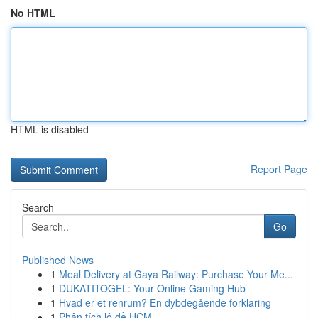
No HTML
HTML is disabled
Report Page
Search
Go
Published News
1
Meal Delivery at Gaya Railway: Purchase Your Me...
1
DUKATITOGEL: Your Online Gaming Hub
1
Hvad er et renrum? En dybdegående forklaring
1
Phân tích lô đề HCM