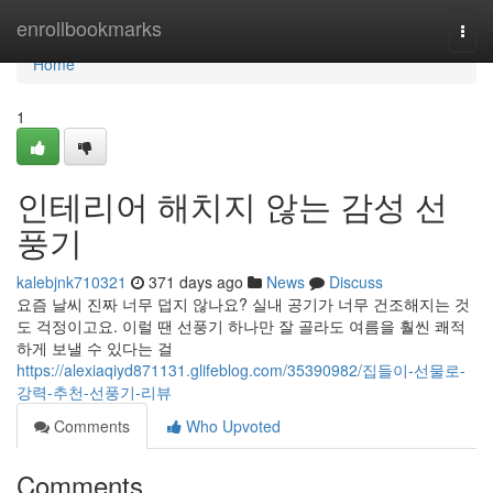
Home
enrollbookmarks
Togg
navi
Home
1
인테리어 해치지 않는 감성 선
풍기
kalebjnk710321
371 days ago
News
Discuss
요즘 날씨 진짜 너무 덥지 않나요? 실내 공기가 너무 건조해지는 것
도 걱정이고요. 이럴 땐 선풍기 하나만 잘 골라도 여름을 훨씬 쾌적
하게 보낼 수 있다는 걸
https://alexiaqiyd871131.glifeblog.com/35390982/집들이-선물로-
강력-추천-선풍기-리뷰
Comments
Who Upvoted
Comments