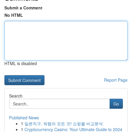
Submit a Comment
No HTML
HTML is disabled
Report Page
Search
Go
Published News
1
일본직구, 득템의 모든 것! 쇼핑몰 비교분석
1
Cryptocurrency Casino: Your Ultimate Guide to 2024