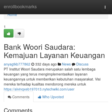
Home
enrollbookmarks
Togg
navi
Home
1
Bank Woori Saudara:
Kemajuan Layanan Keuangan
anyagtkb777862
332 days ago
News
Discuss
PT Institut Woori Saudara merupakan salah satu lembaga
keuangan yang terus mengimplementasikan layanan
keuangannya untuk memberikan kebutuhan masyarakat. Visi
mereka terhadap kualitas mendorong mereka untuk
https://alvinqxeb197013.nytechwiki.com/user
Comments
Who Upvoted
Comments