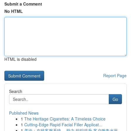
Submit a Comment
No HTML
HTML is disabled
Report Page
Search
Go
Published News
1
The Heritage Cigarettes: A Timeless Choice
1
Cutting-Edge Rapid Facial Filler Applicat...
1
美洽：在线客服系统 ，助力 组织提升 客户服务水平