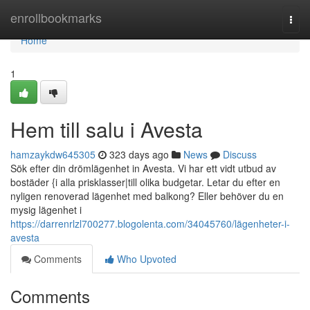
Home
enrollbookmarks
Togg
navi
Home
1
Hem till salu i Avesta
hamzaykdw645305
323 days ago
News
Discuss
Sök efter din drömlägenhet in Avesta. Vi har ett vidt utbud av
bostäder {i alla prisklasser|till olika budgetar. Letar du efter en
nyligen renoverad lägenhet med balkong? Eller behöver du en
mysig lägenhet i
https://darrenrlzl700277.blogolenta.com/34045760/lägenheter-i-
avesta
Comments
Who Upvoted
Comments