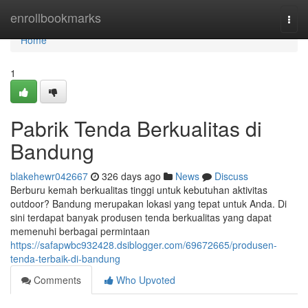
Home
enrollbookmarks
Togg
navi
Home
1
Pabrik Tenda Berkualitas di
Bandung
blakehewr042667
326 days ago
News
Discuss
Berburu kemah berkualitas tinggi untuk kebutuhan aktivitas
outdoor? Bandung merupakan lokasi yang tepat untuk Anda. Di
sini terdapat banyak produsen tenda berkualitas yang dapat
memenuhi berbagai permintaan
https://safapwbc932428.dsiblogger.com/69672665/produsen-
tenda-terbaik-di-bandung
Comments
Who Upvoted