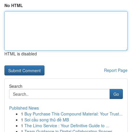
No HTML
HTML is disabled
Report Page
Search
Go
Published News
1
Buy Purchase This Compound Material: Your Trust...
1
Soi cầu song thủ đề MB
1
The Limo Service : Your Definitive Guide to ...
1
Team Guidance in Digital Collaboration Spaces- ...