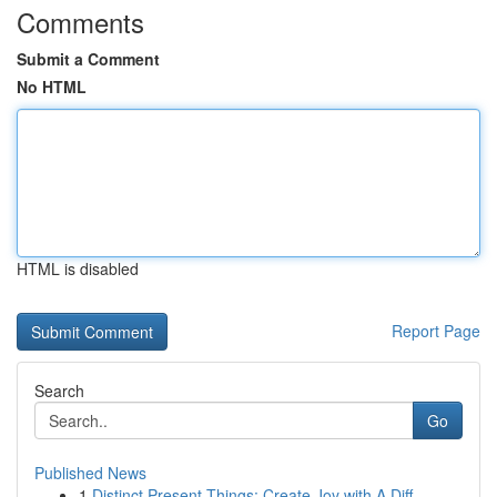
Comments
Submit a Comment
No HTML
HTML is disabled
Report Page
Search
Go
Published News
1
Distinct Present Things: Create Joy with A Diff...