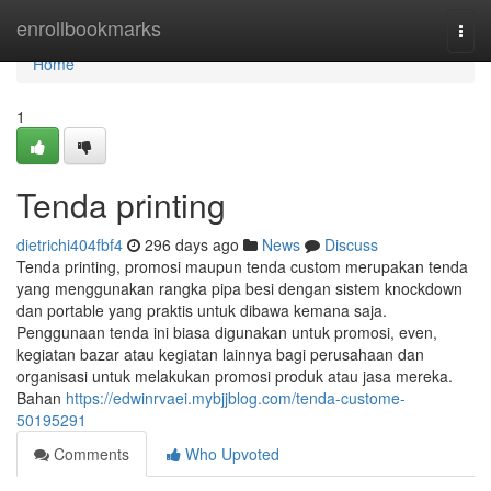
Home
enrollbookmarks
Togg
navi
Home
1
Tenda printing
dietrichi404fbf4
296 days ago
News
Discuss
Tenda printing, promosi maupun tenda custom merupakan tenda
yang menggunakan rangka pipa besi dengan sistem knockdown
dan portable yang praktis untuk dibawa kemana saja.
Penggunaan tenda ini biasa digunakan untuk promosi, even,
kegiatan bazar atau kegiatan lainnya bagi perusahaan dan
organisasi untuk melakukan promosi produk atau jasa mereka.
Bahan
https://edwinrvaei.mybjjblog.com/tenda-custome-
50195291
Comments
Who Upvoted