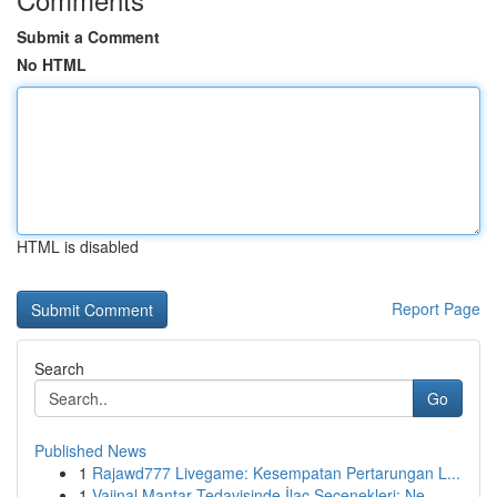
Submit a Comment
No HTML
HTML is disabled
Report Page
Search
Go
Published News
1
Rajawd777 Livegame: Kesempatan Pertarungan L...
1
Vajinal Mantar Tedavisinde İlaç Seçenekleri: Ne...