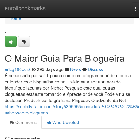
Home
enrollbookmarks
T
na
Home
1
O Maior Guia Para Blogueira
ericg160pdr2
295 days ago
News
Discuss
É necessário pensar 1 pouco como um programador de modo a
entender este blog saiba como 1 sistema a ser aprimorado.
Identifique lacunas por Nicho: Pesquise este qual outras
blogueiras estãeste tomando e Aprecie onde você Pode vir a se
destacar. Produzir conta gratis na Pingback O advento da Net
https://sociallytraffic.com/story5395955/considera%C3%A7%C3%B5
saber-sobre-blogando
Comments
Who Upvoted
Comments