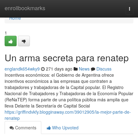
Home
enrollbookmarks
Togg
navi
Home
1
Un arma secreta para renatep
englandk654wky9
271 days ago
News
Discuss
Incentivos económicos: el Gobierno de Argentina ofrece
incentivos económicos a las empresas que contraten a
trabajadores y trabajadoras de la Capital popular. El Registro
Nacional de Trabajadores y Trabajadoras de la Economía Popular
(ReNaTEP) forma parte de una política pública más amplia que
lleva Delante la Secretaría de Capital Social
https://griffindvkfy.blogginaway.com/39012905/la-mejor-parte-de-
renatep
Comments
Who Upvoted