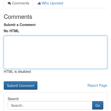
Comments
Who Upvoted
Comments
Submit a Comment
No HTML
HTML is disabled
Report Page
Search
Go