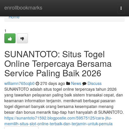
Home
enrollbookmarks
Togg
navi
Home
1
SUNANTOTO: Situs Togel
Online Terpercaya Bersama
Service Paling Baik 2026
williamn765cqb0
270 days ago
News
Discuss
SUNANTOTO adalah situs togel online terpercaya tahun 2026
yang tawarkan pelayanan paling baik sistem transaksi cepat, dan
keamanan information terjamin. menikmati berbagai pasaran
togel digemari banyak orang bersama kesempatan menang
besar dan bonus menarik tiap-tiap hari hanyalah di SUNANTOTO.
https://sunantoto71592.blogpostie.com/59575125/cara-jitu-
memilih-situs-slot-online-terbaik-dan-terjamin-untuk-pemula