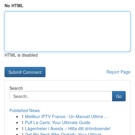
No HTML
HTML is disabled
Report Page
Search
Go
Published News
1
Meilleur IPTV France : Un Manuel Ultime ...
1
Puff La Carts: Your Ultimate Guide
1
Lägenheter i Avesta – Hitta ditt drömboende!
1
Get Pig Neck Ribs Digitally: Your Ultimat...