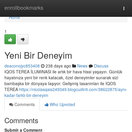
Home
enrollbookmarks
Togg
navi
Home
1
Yeni Bir Deneyim
deaconojyc853408
238 days ago
News
Discuss
IQOS TEREA İLUMINASI ile artık bir hava hissi yaşayın. Günlük
hayatınıza yeni bir renk katacak, özel deneyimler sunarak sizi
bambaşka bir dünyaya taşıyor. Gelişmiş tasarımları ile IQOS
TEREA
https://nicolasqais249349.blogcudinti.com/38622875/aynı-
kadar-farklı-bir-deneyim
Comments
Who Upvoted
Comments
Submit a Comment