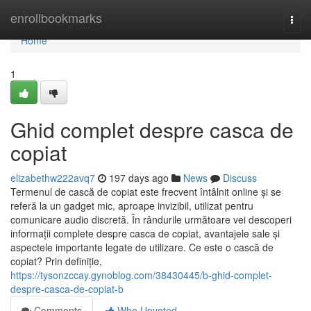
Home
enrollbookmarks
Togg
navi
Home
1
Ghid complet despre casca de
copiat
elizabethw222avq7
197 days ago
News
Discuss
Termenul de cască de copiat este frecvent întâlnit online și se
referă la un gadget mic, aproape invizibil, utilizat pentru
comunicare audio discretă. În rândurile următoare vei descoperi
informații complete despre casca de copiat, avantajele sale și
aspectele importante legate de utilizare. Ce este o cască de
copiat? Prin definiție,
https://tysonzccay.gynoblog.com/38430445/b-ghid-complet-
despre-casca-de-copiat-b
Comments
Who Upvoted