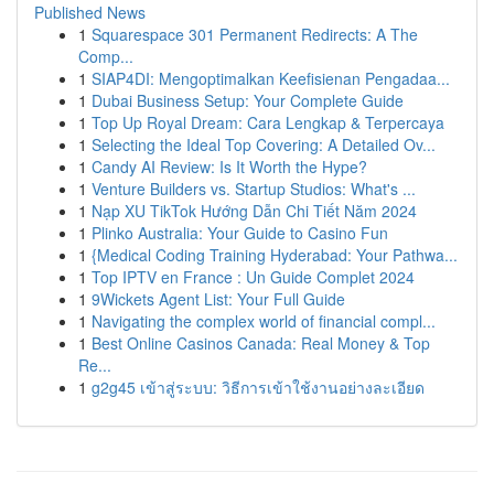
Published News
1
Squarespace 301 Permanent Redirects: A The
Comp...
1
SIAP4DI: Mengoptimalkan Keefisienan Pengadaa...
1
Dubai Business Setup: Your Complete Guide
1
Top Up Royal Dream: Cara Lengkap & Terpercaya
1
Selecting the Ideal Top Covering: A Detailed Ov...
1
Candy AI Review: Is It Worth the Hype?
1
Venture Builders vs. Startup Studios: What's ...
1
Nạp XU TikTok Hướng Dẫn Chi Tiết Năm 2024
1
Plinko Australia: Your Guide to Casino Fun
1
{Medical Coding Training Hyderabad: Your Pathwa...
1
Top IPTV en France : Un Guide Complet 2024
1
9Wickets Agent List: Your Full Guide
1
Navigating the complex world of financial compl...
1
Best Online Casinos Canada: Real Money & Top
Re...
1
g2g45 เข้าสู่ระบบ: วิธีการเข้าใช้งานอย่างละเอียด