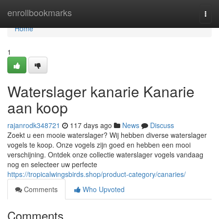
Home
enrollbookmarks
Togg
navi
Home
1
Waterslager kanarie Kanarie
aan koop
rajanrodk348721
117 days ago
News
Discuss
Zoekt u een mooie waterslager? Wij hebben diverse waterslager
vogels te koop. Onze vogels zijn goed en hebben een mooi
verschijning. Ontdek onze collectie waterslager vogels vandaag
nog en selecteer uw perfecte
https://tropicalwingsbirds.shop/product-category/canaries/
Comments
Who Upvoted
Comments