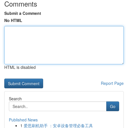
Comments
Submit a Comment
No HTML
HTML is disabled
Report Page
Search
Go
Published News
1
爱思刷机助手 ：安卓设备管理必备工具