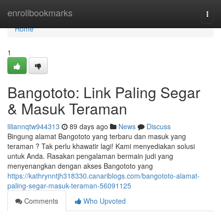
Home
enrollbookmarks
Togg
navi
Home
1
Bangototo: Link Paling Segar
& Masuk Teraman
liliannqtw944313
89 days ago
News
Discuss
Bingung alamat Bangototo yang terbaru dan masuk yang
teraman ? Tak perlu khawatir lagi! Kami menyediakan solusi
untuk Anda. Rasakan pengalaman bermain judi yang
menyenangkan dengan akses Bangototo yang
https://kathrynntjh318330.canariblogs.com/bangototo-alamat-
paling-segar-masuk-teraman-56091125
Comments
Who Upvoted