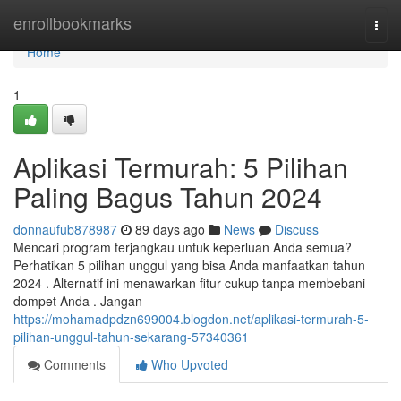
Home
enrollbookmarks
Togg
navi
Home
1
Aplikasi Termurah: 5 Pilihan
Paling Bagus Tahun 2024
donnaufub878987
89 days ago
News
Discuss
Mencari program terjangkau untuk keperluan Anda semua?
Perhatikan 5 pilihan unggul yang bisa Anda manfaatkan tahun
2024 . Alternatif ini menawarkan fitur cukup tanpa membebani
dompet Anda . Jangan
https://mohamadpdzn699004.blogdon.net/aplikasi-termurah-5-
pilihan-unggul-tahun-sekarang-57340361
Comments
Who Upvoted