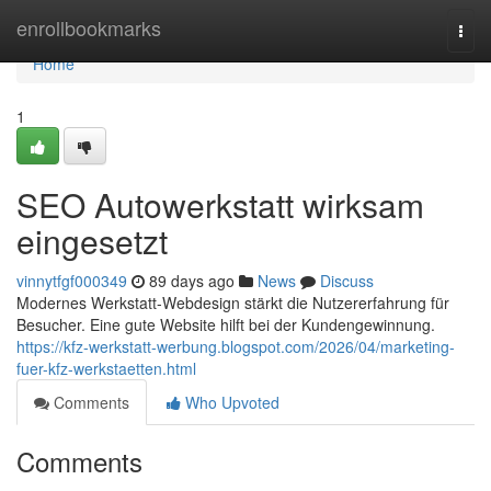
Home
enrollbookmarks
Togg
navi
Home
1
SEO Autowerkstatt wirksam
eingesetzt
vinnytfgf000349
89 days ago
News
Discuss
Modernes Werkstatt-Webdesign stärkt die Nutzererfahrung für
Besucher. Eine gute Website hilft bei der Kundengewinnung.
https://kfz-werkstatt-werbung.blogspot.com/2026/04/marketing-
fuer-kfz-werkstaetten.html
Comments
Who Upvoted
Comments