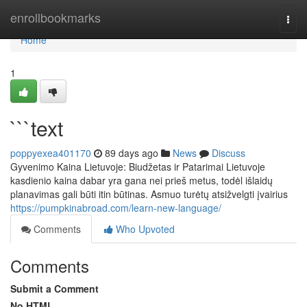
Home
enrollbookmarks
Togg
navi
Home
1
```text
poppyexea401170
89 days ago
News
Discuss
Gyvenimo Kaina Lietuvoje: Biudžetas ir Patarimai Lietuvoje
kasdienio kaina dabar yra gana nei prieš metus, todėl išlaidų
planavimas gali būti itin būtinas. Asmuo turėtų atsižvelgti įvairius
https://pumpkinabroad.com/learn-new-language/
Comments
Who Upvoted
Comments
Submit a Comment
No HTML