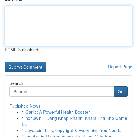
HTML is disabled
Report Page
Search
Go
Published News
1
Garlic: A Powerful Health Booster
1
nohuwin – Đăng Nhập Nhanh, Khám Phá Kho Game
Đ...
1
Jayaspin: Link, copyright & Everything You Need...
1
Indulge in Mytikas Souvlakia at the Waterfront ...