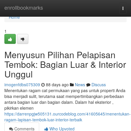
Home
enrollbookmarks
Togg
navi
Home
1
Menyusun Pilihan Pelapisan
Tembok: Bagian Luar & Interior
Unggul
imogenfdbs075309
88 days ago
News
Discuss
Menentukan ragam cat permukaan yang pas untuk properti Anda
bisa menjadi sulit, terutama saat mempertimbangkan perbedaan
antara bagian luar dan bagian dalam. Dalam hal eksterior ,
pikirkan elemen
https://darrenpgjw505131.ourcodeblog.com/41605645/menentukan-
ragam-lapisan-tembok-luar-interior-terbaik
Comments
Who Upvoted