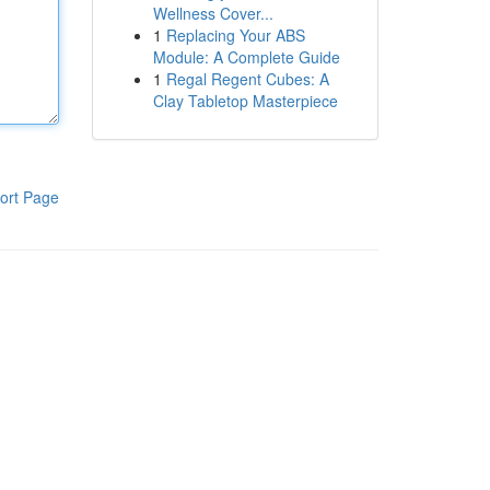
Wellness Cover...
1
Replacing Your ABS
Module: A Complete Guide
1
Regal Regent Cubes: A
Clay Tabletop Masterpiece
ort Page