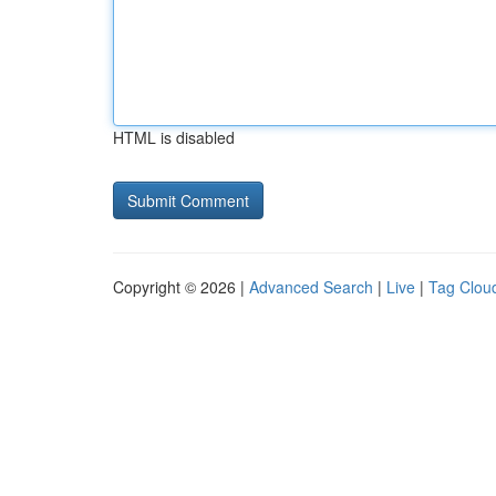
HTML is disabled
Copyright © 2026 |
Advanced Search
|
Live
|
Tag Clou