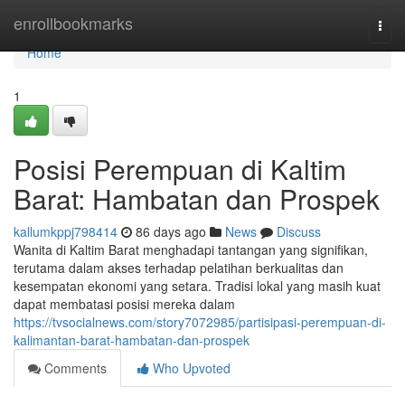
Home
enrollbookmarks
Togg
navi
Home
1
Posisi Perempuan di Kaltim
Barat: Hambatan dan Prospek
kallumkppj798414
86 days ago
News
Discuss
Wanita di Kaltim Barat menghadapi tantangan yang signifikan,
terutama dalam akses terhadap pelatihan berkualitas dan
kesempatan ekonomi yang setara. Tradisi lokal yang masih kuat
dapat membatasi posisi mereka dalam
https://tvsocialnews.com/story7072985/partisipasi-perempuan-di-
kalimantan-barat-hambatan-dan-prospek
Comments
Who Upvoted