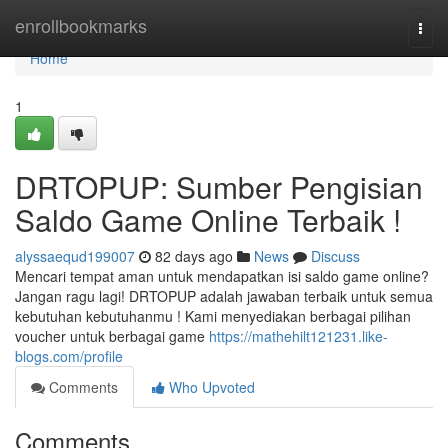
Home
enrollbookmarks
Togg
navi
Home
1
DRTOPUP: Sumber Pengisian
Saldo Game Online Terbaik !
alyssaequd199007
82 days ago
News
Discuss
Mencari tempat aman untuk mendapatkan isi saldo game online?
Jangan ragu lagi! DRTOPUP adalah jawaban terbaik untuk semua
kebutuhan kebutuhanmu ! Kami menyediakan berbagai pilihan
voucher untuk berbagai game
https://mathehilt121231.like-
blogs.com/profile
Comments
Who Upvoted
Comments