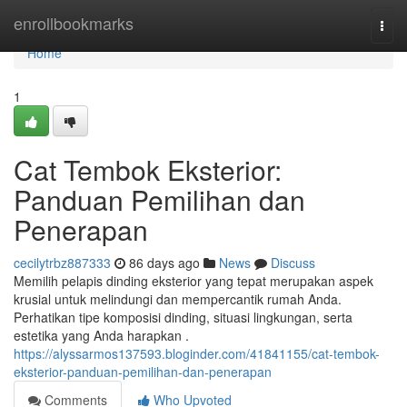
Home
enrollbookmarks
Togg
navi
Home
1
Cat Tembok Eksterior:
Panduan Pemilihan dan
Penerapan
cecilytrbz887333
86 days ago
News
Discuss
Memilih pelapis dinding eksterior yang tepat merupakan aspek
krusial untuk melindungi dan mempercantik rumah Anda.
Perhatikan tipe komposisi dinding, situasi lingkungan, serta
estetika yang Anda harapkan .
https://alyssarmos137593.bloginder.com/41841155/cat-tembok-
eksterior-panduan-pemilihan-dan-penerapan
Comments
Who Upvoted