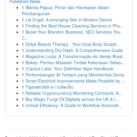
Published News
1
Wanita Papua: Peran dan Hambatan dalam
Pembangunan
1
Lia Engel: A emerging Star in Modern Dance
1
Finding the Best House Cleaning Services in Pho...
1
Boost Your Brandon Business: SEO Services You
C...
1
Dotyk Beauty Therapy : Your local Body Sculpti...
1
Understanding Dry Hash: A Comprehensive Guide
1
Magazine Luiza: A Transformação do Varejo Brasi...
1
Bokep: Pemicu Masalah Tindak Kekerasan Seksu...
1
{Cactus Labs: Your Definitive Vape Handbook
1
Perkembangan AI Terbaru yang Membentuk Dunia
1
Smart Electrical Improvements Made Possible by ...
1
Tigerwin369 ความคิดเห็น
1
Reliable Cryptocurrency Monitoring Contracts: A...
1
Buy Magic Fungi Oil Digitally across the UK & t...
1
Unlock Efficiency: A Guide to Workflow Automati...