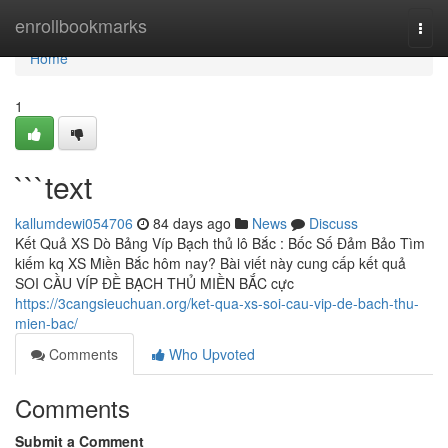
Home
enrollbookmarks
Togg
navi
Home
1
```text
kallumdewi054706
84 days ago
News
Discuss
Kết Quả XS Dò Bảng Víp Bạch thủ lô Bắc : Bốc Số Đảm Bảo Tìm
kiếm kq XS Miền Bắc hôm nay? Bài viết này cung cấp kết quả
SOI CẦU VÍP ĐỀ BẠCH THỦ MIỀN BẮC cực
https://3cangsieuchuan.org/ket-qua-xs-soi-cau-vip-de-bach-thu-
mien-bac/
Comments
Who Upvoted
Comments
Submit a Comment