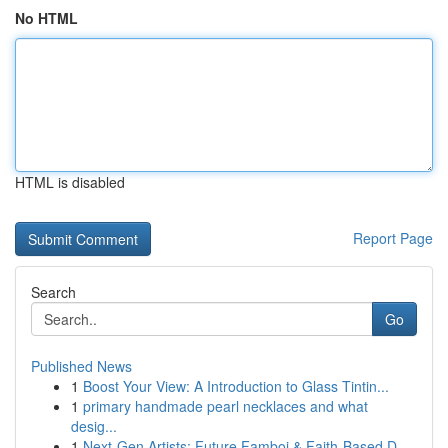
No HTML
HTML is disabled
Report Page
Search
Go
Published News
1
Boost Your View: A Introduction to Glass Tintin...
1
primary handmade pearl necklaces and what
desig...
1
Next-Gen Artists: Future Famboi & Faith-Based D...