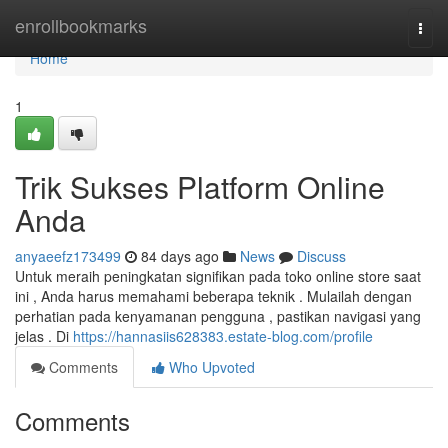
Home
enrollbookmarks
Togg
navi
Home
1
Trik Sukses Platform Online
Anda
anyaeefz173499
84 days ago
News
Discuss
Untuk meraih peningkatan signifikan pada toko online store saat
ini , Anda harus memahami beberapa teknik . Mulailah dengan
perhatian pada kenyamanan pengguna , pastikan navigasi yang
jelas . Di
https://hannasiis628383.estate-blog.com/profile
Comments
Who Upvoted
Comments