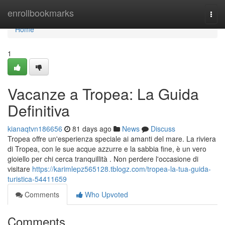
Home
enrollbookmarks
Togg
navi
Home
1
Vacanze a Tropea: La Guida
Definitiva
kianaqtvn186656
81 days ago
News
Discuss
Tropea offre un'esperienza speciale ai amanti del mare. La riviera
di Tropea, con le sue acque azzurre e la sabbia fine, è un vero
gioiello per chi cerca tranquillità . Non perdere l'occasione di
visitare
https://karimlepz565128.tblogz.com/tropea-la-tua-guida-
turistica-54411659
Comments
Who Upvoted
Comments