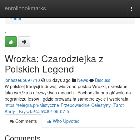
Home
enrollbookmarks
Togg
navi
Home
1
Wrozka: Czarodziejka z
Polskich Legend
jonaszeub697710
82 days ago
News
Discuss
W polskiej tradycji ludowej, wierzono postać Wrozki, określanej
jako wróżka o niezwykłych mocach . Pochodziła ona głównie na
pograniczu lesów , gdzie prowadziła samotne życie i wspierała
https://telegra.ph/Mistyczne-Przepowiednie-Celestyny--Tarot-
Karty-i-Kryszta%C5%82-05-07-5
Comments
Who Upvoted
Comments