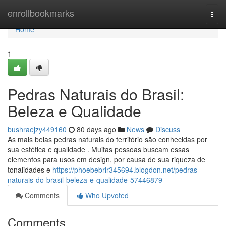
Home
enrollbookmarks
Togg
navi
Home
1
Pedras Naturais do Brasil:
Beleza e Qualidade
bushraejzy449160
80 days ago
News
Discuss
As mais belas pedras naturais do território são conhecidas por
sua estética e qualidade . Muitas pessoas buscam essas
elementos para usos em design, por causa de sua riqueza de
tonalidades e
https://phoebebrir345694.blogdon.net/pedras-
naturais-do-brasil-beleza-e-qualidade-57446879
Comments
Who Upvoted
Comments