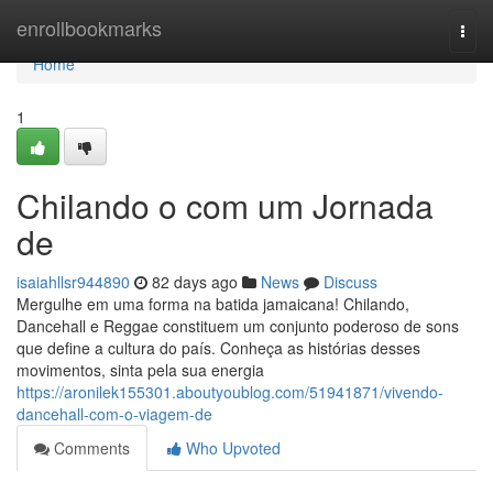
Home
enrollbookmarks
Togg
navi
Home
1
Chilando o com um Jornada
de
isaiahllsr944890
82 days ago
News
Discuss
Mergulhe em uma forma na batida jamaicana! Chilando,
Dancehall e Reggae constituem um conjunto poderoso de sons
que define a cultura do país. Conheça as histórias desses
movimentos, sinta pela sua energia
https://aronilek155301.aboutyoublog.com/51941871/vivendo-
dancehall-com-o-viagem-de
Comments
Who Upvoted