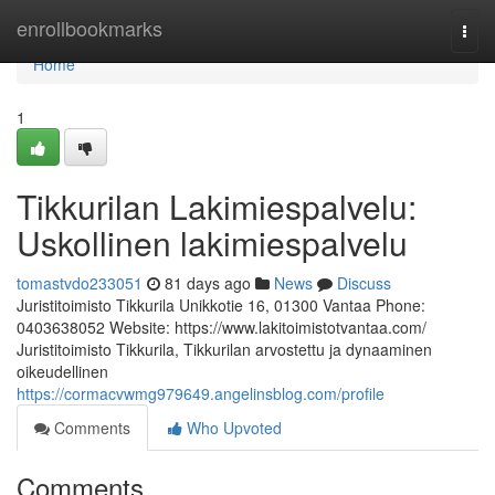
Home
enrollbookmarks
Togg
navi
Home
1
Tikkurilan Lakimiespalvelu:
Uskollinen lakimiespalvelu
tomastvdo233051
81 days ago
News
Discuss
Juristitoimisto Tikkurila Unikkotie 16, 01300 Vantaa Phone:
0403638052 Website: https://www.lakitoimistotvantaa.com/
Juristitoimisto Tikkurila, Tikkurilan arvostettu ja dynaaminen
oikeudellinen
https://cormacvwmg979649.angelinsblog.com/profile
Comments
Who Upvoted
Comments