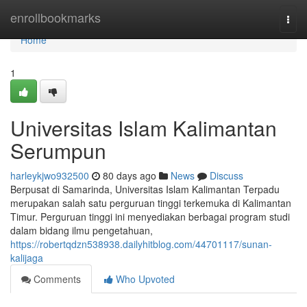
Home
enrollbookmarks
Togg
navi
Home
1
Universitas Islam Kalimantan
Serumpun
harleykjwo932500
80 days ago
News
Discuss
Berpusat di Samarinda, Universitas Islam Kalimantan Terpadu
merupakan salah satu perguruan tinggi terkemuka di Kalimantan
Timur. Perguruan tinggi ini menyediakan berbagai program studi
dalam bidang ilmu pengetahuan,
https://robertqdzn538938.dailyhitblog.com/44701117/sunan-
kalijaga
Comments
Who Upvoted