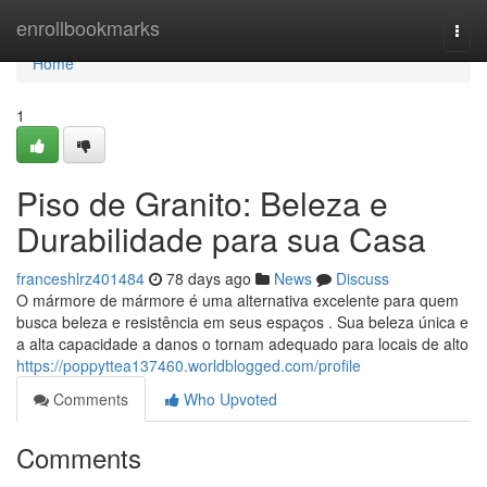
Home
enrollbookmarks
Togg
navi
Home
1
Piso de Granito: Beleza e
Durabilidade para sua Casa
franceshlrz401484
78 days ago
News
Discuss
O mármore de mármore é uma alternativa excelente para quem
busca beleza e resistência em seus espaços . Sua beleza única e
a alta capacidade a danos o tornam adequado para locais de alto
https://poppyttea137460.worldblogged.com/profile
Comments
Who Upvoted
Comments