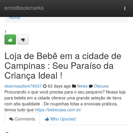
Home
enrollbookmarks
Togg
navi
Home
1
Loja de Bebê em a cidade de
Campinas : Seu Paraíso da
Criança Ideal !
deannaazke476037
63 days ago
News
Discuss
Procurando o que você precisa para o seu pequeno? Nossa loja
para bebês em a cidade oferece uma grande seleção de itens
com alta qualidade . De roupinhas fofas a enxovais práticos,
temos tudo que
https://bebecasa.com.br/
Comments
Who Upvoted