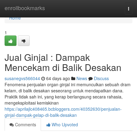
Home
enrollbookmarks
Togg
navi
Home
1
Jual Ginjal : Dampak
Mencekam di Balik Desakan
susanegvs566044
64 days ago
News
Discuss
Fenomena penjualan organ ginjal ini memunculkan sebuah dram
kelam, di balik desakan seseorang untuk mendapatkan dana.
Praktik tidak sah ini, yang kerap berlangsung secara rahasia,
mengeksploitasi kemiskinan
https://aprilajlc408465.bcbloggers.com/40352630/penjualan-
ginjal-dampak-gelap-di-balik-desakan
Comments
Who Upvoted