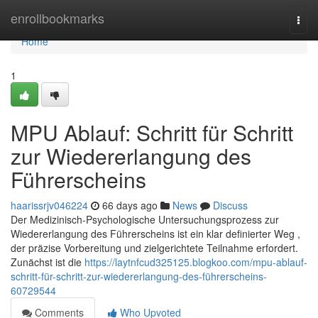
Home
enrollbookmarks
Togg
navi
Home
1
MPU Ablauf: Schritt für Schritt
zur Wiedererlangung des
Führerscheins
haarissrjv046224
66 days ago
News
Discuss
Der Medizinisch-Psychologische Untersuchungsprozess zur
Wiedererlangung des Führerscheins ist ein klar definierter Weg ,
der präzise Vorbereitung und zielgerichtete Teilnahme erfordert.
Zunächst ist die
https://laytnfcud325125.blogkoo.com/mpu-ablauf-
schritt-für-schritt-zur-wiedererlangung-des-führerscheins-
60729544
Comments
Who Upvoted