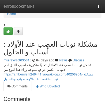
Home
enrollbookmarks
Togg
navi
Home
1
مشكلة نوبات الغضب عند الأولاد :
أسباب و الحلول
murrayvect635815
64 days ago
News
Discuss
تُشكل نوبات الغضب عند الأطفال تحديًا متكررة ، تُسبب القلق لدى
الأمهات . تكمن دوافع متنوعة وراء هذا النوع من
https://ambersiem248441.laowaiblog.com/40206904/مشكلة-
نوبات-الغضب-عند-الأولاد-دوافع-و-الحلول
Comments
Who Upvoted
Comments