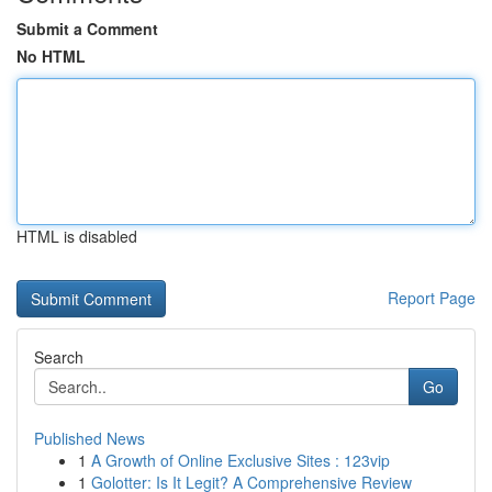
Submit a Comment
No HTML
HTML is disabled
Report Page
Search
Go
Published News
1
A Growth of Online Exclusive Sites : 123vip
1
Golotter: Is It Legit? A Comprehensive Review