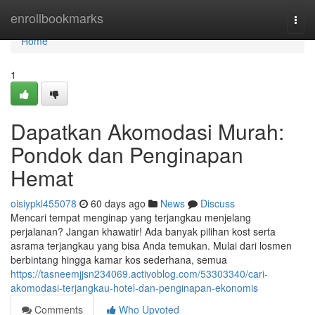
Home
enrollbookmarks
Togg
navi
Home
1
Dapatkan Akomodasi Murah:
Pondok dan Penginapan
Hemat
oisiypkl455078
60 days ago
News
Discuss
Mencari tempat menginap yang terjangkau menjelang
perjalanan? Jangan khawatir! Ada banyak pilihan kost serta
asrama terjangkau yang bisa Anda temukan. Mulai dari losmen
berbintang hingga kamar kos sederhana, semua
https://tasneemjjsn234069.activoblog.com/53303340/cari-
akomodasi-terjangkau-hotel-dan-penginapan-ekonomis
Comments
Who Upvoted