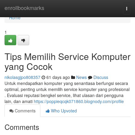
Home
enrollbookmarks
Togg
navi
Home
1
Tips Memilih Service Komputer
yang Cocok
nikolasgjpo808357
61 days ago
News
Discuss
Untuk mendapatkan komputer yang senantiasa berfungsi secara
optimal, penting untuk memilih service komputer yang profesional
. Evaluasi reputasi bengkel service, lihat ulasan dari pengguna
lain, dan amati
https://poppieqcqk071860.blognody.com/profile
Comments
Who Upvoted
Comments