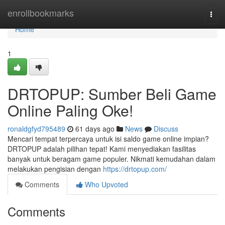
Home
enrollbookmarks
Togg
navi
Home
1
DRTOPUP: Sumber Beli Game
Online Paling Oke!
ronaldgfyd795489
61 days ago
News
Discuss
Mencari tempat terpercaya untuk isi saldo game online impian?
DRTOPUP adalah pilihan tepat! Kami menyediakan fasilitas
banyak untuk beragam game populer. Nikmati kemudahan dalam
melakukan pengisian dengan
https://drtopup.com/
Comments
Who Upvoted
Comments