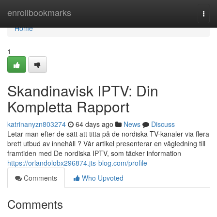
Home
enrollbookmarks
Togg
navi
Home
1
Skandinavisk IPTV: Din
Kompletta Rapport
katrinanyzn803274
64 days ago
News
Discuss
Letar man efter de sätt att titta på de nordiska TV-kanaler via flera
brett utbud av innehåll ? Vår artikel presenterar en vägledning till
framtiden med De nordiska IPTV, som täcker information
https://orlandolobx296874.jts-blog.com/profile
Comments
Who Upvoted
Comments