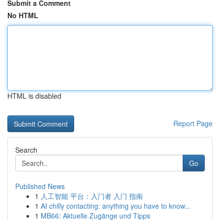
Submit a Comment
No HTML
HTML is disabled
Report Page
Search
Go
Published News
1
人工智能 平台：入门者 入门 指南
1
AI chilly contacting: anything you have to know...
1
MB66: Aktuelle Zugänge und Tipps