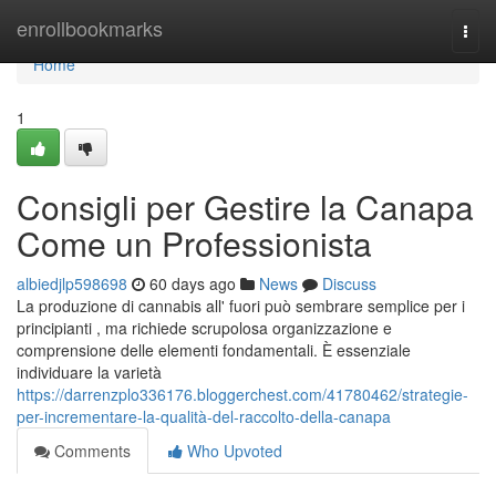
Home
enrollbookmarks
Togg
navi
Home
1
Consigli per Gestire la Canapa
Come un Professionista
albiedjlp598698
60 days ago
News
Discuss
La produzione di cannabis all' fuori può sembrare semplice per i
principianti , ma richiede scrupolosa organizzazione e
comprensione delle elementi fondamentali. È essenziale
individuare la varietà
https://darrenzplo336176.bloggerchest.com/41780462/strategie-
per-incrementare-la-qualità-del-raccolto-della-canapa
Comments
Who Upvoted